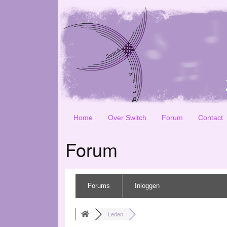
Home
Over Switch
Forum
Contact
Forum
Forums
Inloggen
Leden