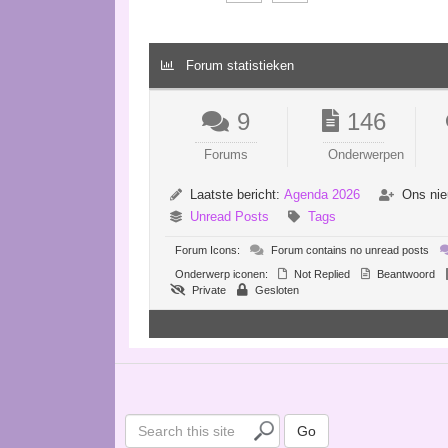
Forum statistieken
9
146
Forums
Onderwerpen
Laatste bericht:
Agenda 2026
Ons nie
Unread Posts
Tags
Forum Icons:
Forum contains no unread posts
Onderwerp iconen:
Not Replied
Beantwoord
Private
Gesloten
S
Go
e