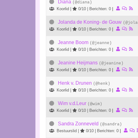
Diana
(@diana)
Koorlid |
0/10 | Berichten: 0
|
Jolanda de Koning- de Gouw
(@jola
Koorlid |
0/10 | Berichten: 0
|
Jeanne Boom
(@jeanne)
Koorlid |
0/10 | Berichten: 0
|
Jeanine Heijmans
(@jeanine)
Koorlid |
0/10 | Berichten: 0
|
Henk v. Drunen
(@henk)
Koorlid |
0/10 | Berichten: 0
|
Wim v.d.Leur
(@wim)
Koorlid |
0/10 | Berichten: 0
|
Sandra Zonneveld
(@sandra)
Bestuurslid |
0/10 | Berichten: 0
|