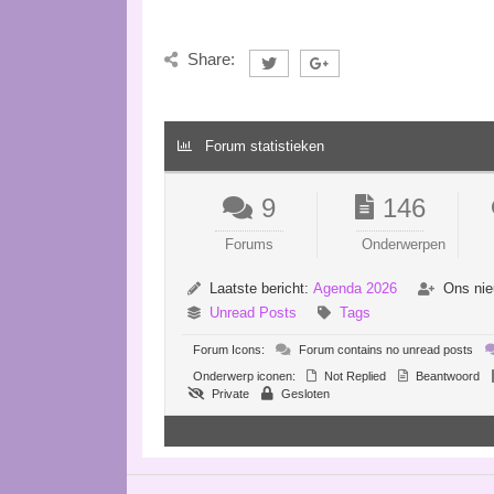
Share:
Forum statistieken
9
146
Forums
Onderwerpen
Laatste bericht:
Agenda 2026
Ons nie
Unread Posts
Tags
Forum Icons:
Forum contains no unread posts
Onderwerp iconen:
Not Replied
Beantwoord
Private
Gesloten