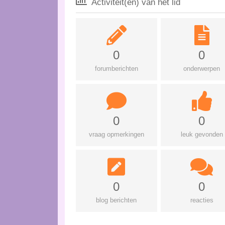
Activiteit(en) van het lid
0
0
forumberichten
onderwerpen
0
0
vraag opmerkingen
leuk gevonden
0
0
blog berichten
reacties