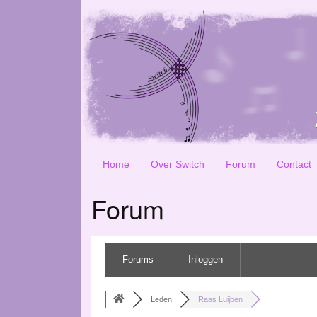
Home
Over Switch
Forum
Contact
Forum
Forums
Inloggen
Leden
Raas Luijben