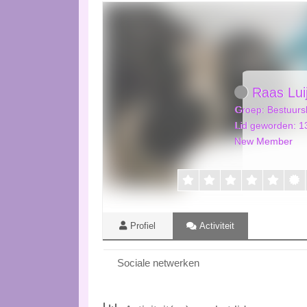
Raas Lui
Groep: Bestuursl
Lid geworden: 1
New Member
Profiel
Activiteit
Sociale netwerken