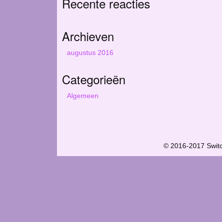
Recente reacties
i
t
e
Archieven
augustus 2016
Categorieën
Algemeen
© 2016-2017 Swit