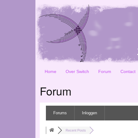
Home
Over Switch
Forum
Contact
Forum
Forums
Inloggen
Recent Posts