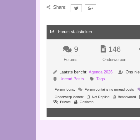
Share:
Forum statistieken
9
146
Forums
Onderwerpen
Laatste bericht:
Agenda 2026
Ons nie
Unread Posts
Tags
Forum Icons:
Forum contains no unread posts
Onderwerp iconen:
Not Replied
Beantwoord
Private
Gesloten