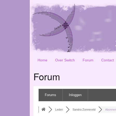
Home
Over Switch
Forum
Contact
Forum
Forums
Inloggen
Leden
Sandra Zonneveld
Abonne