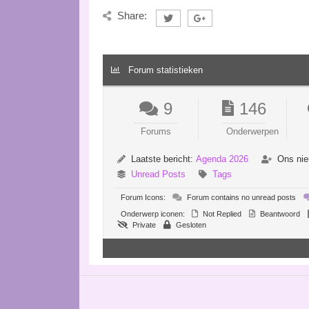
Share:
Forum statistieken
9
146
Forums
Onderwerpen
Laatste bericht:
Agenda 2026
Ons nie
Unread Posts
Tags
Forum Icons:
Forum contains no unread posts
Onderwerp iconen:
Not Replied
Beantwoord
Private
Gesloten