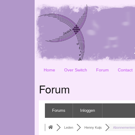
Home
Over Switch
Forum
Contact
Forum
Forums
Inloggen
Leden
Henny Kuijs
Abonnementen