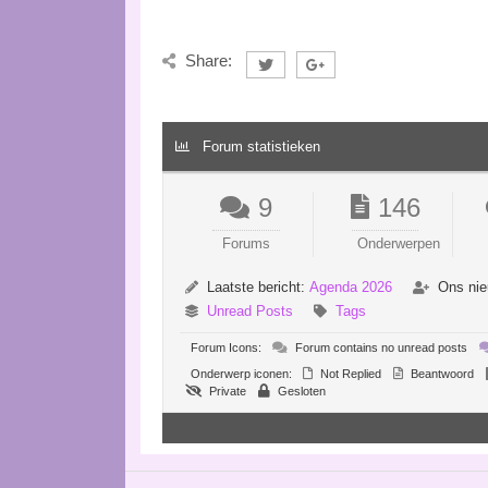
Share:
Forum statistieken
9
146
Forums
Onderwerpen
Laatste bericht:
Agenda 2026
Ons nie
Unread Posts
Tags
Forum Icons:
Forum contains no unread posts
Onderwerp iconen:
Not Replied
Beantwoord
Private
Gesloten