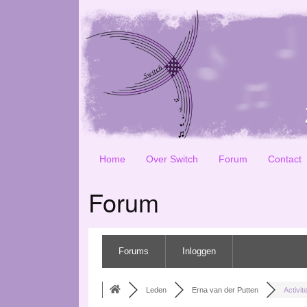
Home
Over Switch
Forum
Contact
Forum
Forums
Inloggen
Leden
Erna van der Putten
Activite