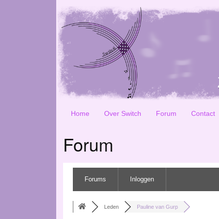
Home
Over Switch
Forum
Contact
Forum
Forums
Inloggen
Leden
Pauline van Gurp