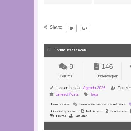
Share:
Forum statistieken
9
146
Forums
Onderwerpen
Laatste bericht:
Agenda 2026
Ons nie
Unread Posts
Tags
Forum Icons:
Forum contains no unread posts
Onderwerp iconen:
Not Replied
Beantwoord
Private
Gesloten