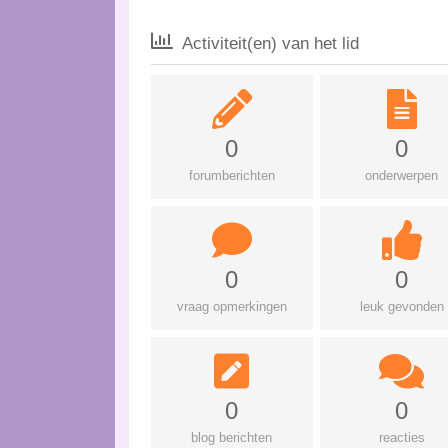
Activiteit(en) van het lid
0
0
forumberichten
onderwerpen
0
0
vraag opmerkingen
leuk gevonden
0
0
blog berichten
reacties