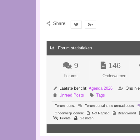
Share:
Forum statistieken
9
146
Forums
Onderwerpen
Laatste bericht:
Agenda 2026
Ons nie
Unread Posts
Tags
Forum Icons:
Forum contains no unread posts
Onderwerp iconen:
Not Replied
Beantwoord
Private
Gesloten