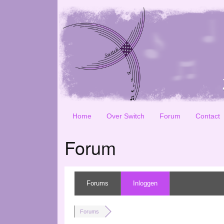
Home
Over Switch
Forum
Contact
Forum
Forums
Inloggen
Forums