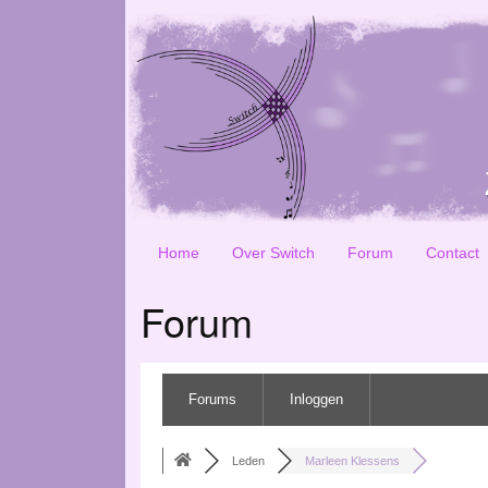
Home
Over Switch
Forum
Contact
Forum
Forums
Inloggen
Leden
Marleen Klessens