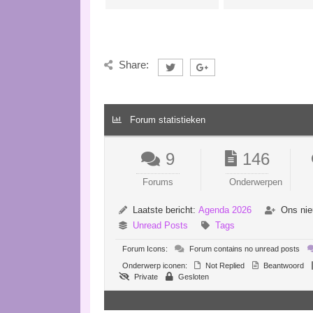
Share:
Forum statistieken
9
146
Forums
Onderwerpen
Laatste bericht:
Agenda 2026
Ons nie
Unread Posts
Tags
Forum Icons:
Forum contains no unread posts
Onderwerp iconen:
Not Replied
Beantwoord
Private
Gesloten