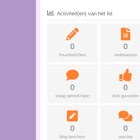
Activiteit(en) van het lid
0
0
forumberichten
onderwerpen
0
0
vraag opmerkingen
leuk gevonden
0
0
blog berichten
reacties