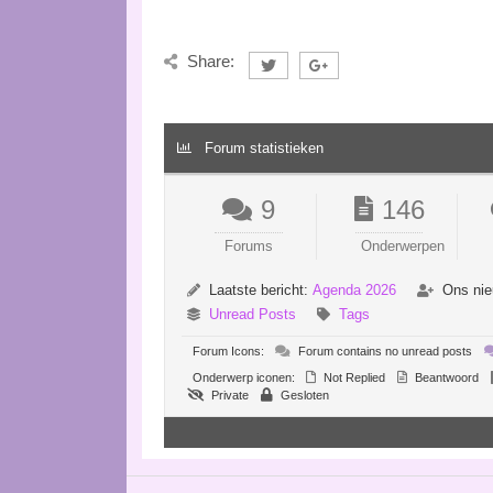
Share:
Forum statistieken
9
146
Forums
Onderwerpen
Laatste bericht:
Agenda 2026
Ons nie
Unread Posts
Tags
Forum Icons:
Forum contains no unread posts
Onderwerp iconen:
Not Replied
Beantwoord
Private
Gesloten