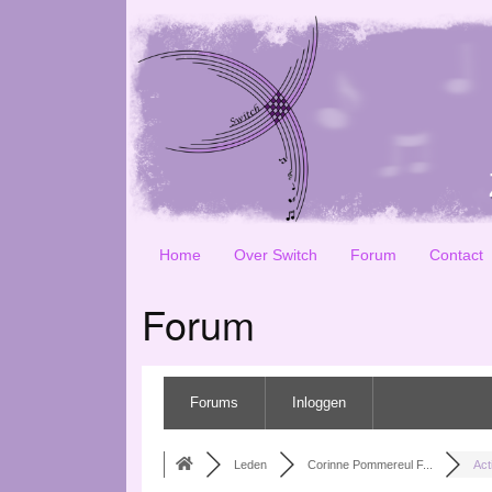
Home
Over Switch
Forum
Contact
Forum
Forums
Inloggen
Leden
Corinne Pommereul F...
Acti