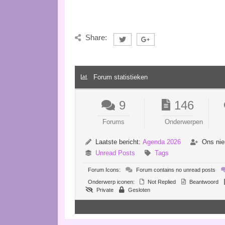
Share:
Forum statistieken
9
146
Forums
Onderwerpen
Laatste bericht:
Agenda 2026
Ons nie
Unread Posts
Tags
Forum Icons:
Forum contains no unread posts
Onderwerp iconen:
Not Replied
Beantwoord
Private
Gesloten