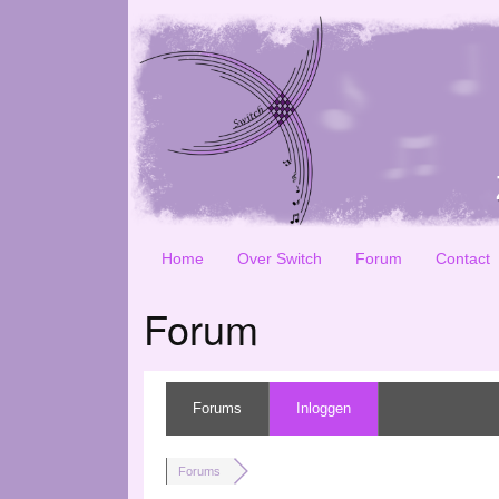
Home
Over Switch
Forum
Contact
Forum
Forums
Inloggen
Forums