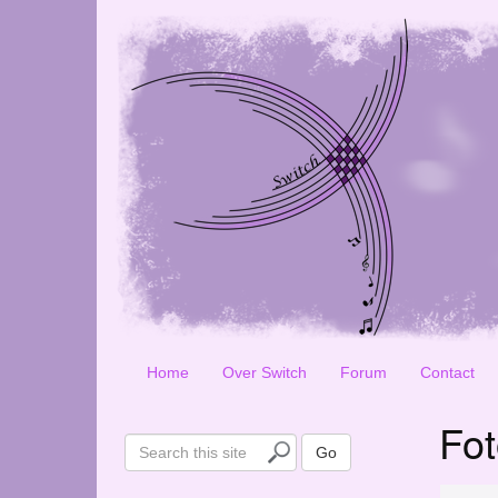
Home
Over Switch
Forum
Contact
Fot
S
Go
e
a