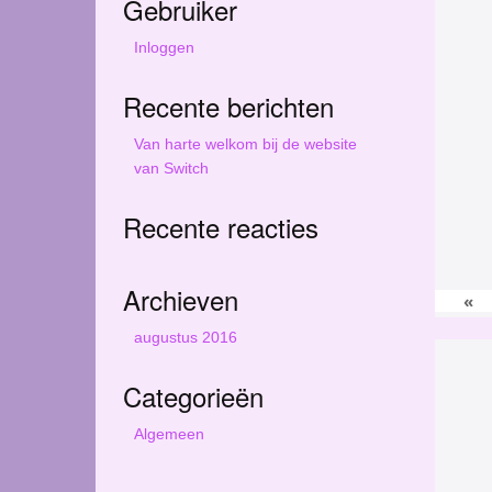
Gebruiker
r
c
Inloggen
h
t
Recente berichten
h
i
Van harte welkom bij de website
s
van Switch
s
i
Recente reacties
t
e
Archieven
«
augustus 2016
Categorieën
Algemeen