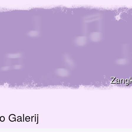
Zangk
o Galerij