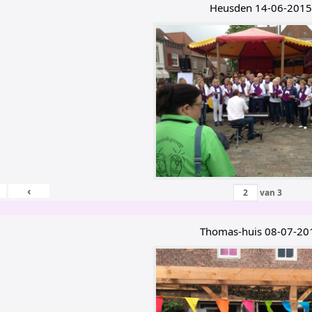
Heusden 14-06-2015
‹
van
3
Thomas-huis 08-07-20