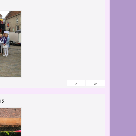
›
»
15