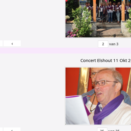
‹
van
3
Concert Elshout 11 Okt 
‹