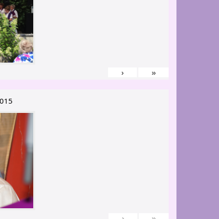
›
»
2015
›
»