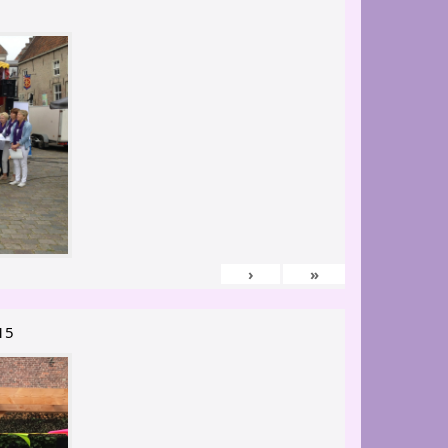
›
»
15