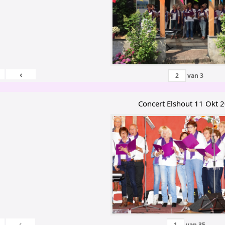
‹
van
3
Concert Elshout 11 Okt 
‹
van
35