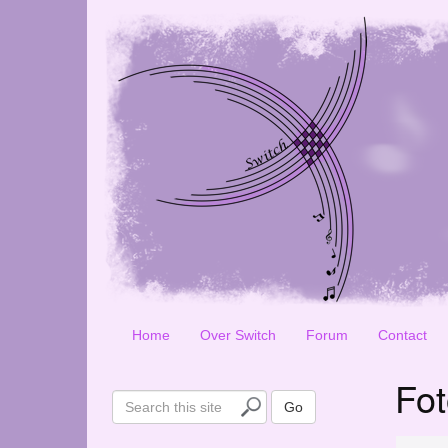
Home
Over Switch
Forum
Contact
Fot
S
Go
e
a