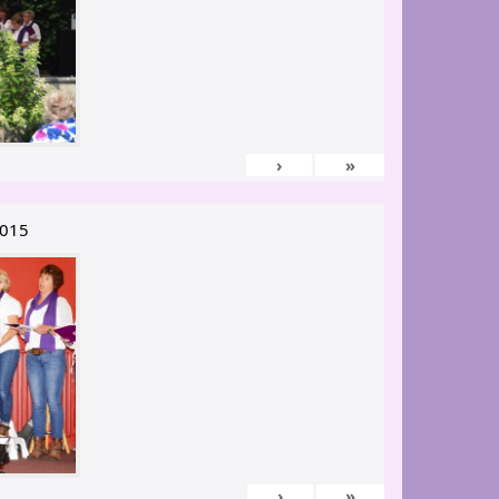
›
»
2015
›
»