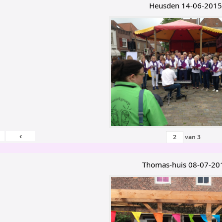
Heusden 14-06-2015
‹
van
3
Thomas-huis 08-07-20