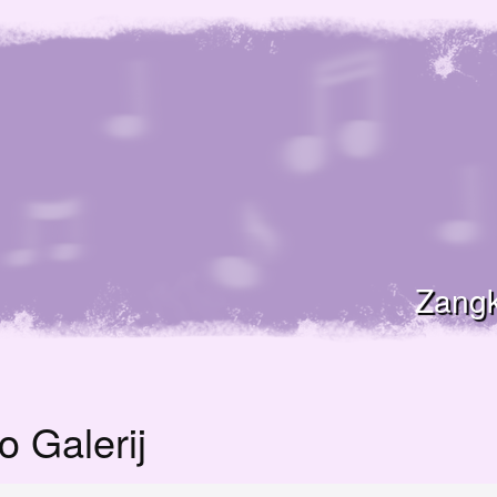
Zangk
o Galerij