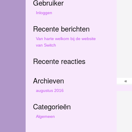
Gebruiker
r
c
Inloggen
h
t
Recente berichten
h
i
Van harte welkom bij de website
s
van Switch
s
i
Recente reacties
t
e
Archieven
«
augustus 2016
Categorieën
Algemeen